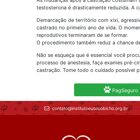
As mudanças após a castração costumam s
testosterona é drasticamente reduzida. A
Demarcação de território com xixi, agress
castrado no primeiro ano de vida. O momen
reprodutivos terminaram de se formar.
O procedimento também reduz a chance de 
Não se esqueça que é essencial você procur
processo de anestesia, faça exames pré-cir
castração. Tome todo o cuidado possível pa
PagSeguro
contato@institutoeusouobicho.org.br